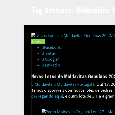
Tag Archives: Moldavites 
Share
Facebook
Twitter
Google+
Linkedin
Novos Lotes de Moldavitas Genuínas 2
Moldavite
Moldavitas Portugal
Out 13, 2
Temos disponíveis dois novos lotes de pedras 
carregando aqui
, e outro lote de 3.1 a 4 gra