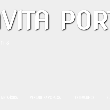
VITA POR
LAS
METAFÍSICA
VERDADEIRA VS FALSA
TESTEMUNHOS
B