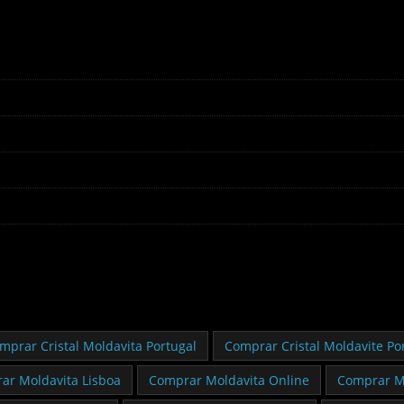
mprar Cristal Moldavita Portugal
Comprar Cristal Moldavite Po
ar Moldavita Lisboa
Comprar Moldavita Online
Comprar M