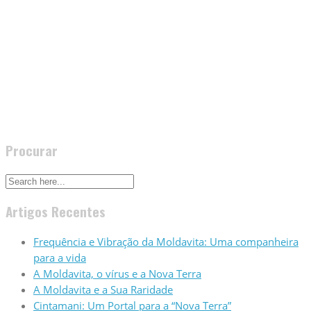
Pedras-Moldavitas-Originais-Portugal-LOTE-27-
Moldavitas.com
Gratidão
Comments are closed.
Procurar
Artigos Recentes
Frequência e Vibração da Moldavita: Uma companheira
para a vida
A Moldavita, o vírus e a Nova Terra
A Moldavita e a Sua Raridade
Cintamani: Um Portal para a “Nova Terra”