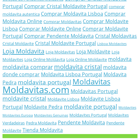
Portugal
Comprar Cristal Moldavite Portugal
comprar
Comprar Moldavita Lisboa
Comprar
moldavita autentica
Moldavita Online
Comprar Moldavite
Comprar Moldavitas
Lisboa
Comprar Moldavite Online
Comprar Moldavite
Portugal
Comprar Pendente Moldavita
Cristal Moldavitas
Cristal Moldavite Portugal
Cristal Moldavite
Lisboa Moldavites
Loja Moldavita
Loja Moldavite
Loja Moldavitas
Loja
moldavita
Moldavites
Loja Online Moldavita
Loja Online Moldavite
moldavita cristal
moldavita comprar
moldavita
donde comprar
Moldavita Lisboa Portugal
Moldavita
Moldavitas
moldavita portugal
Pedra
Moldavitas.com
Moldavitas Portugal
moldavite cristal
Moldavite Lisboa
Moldavite Lisboa
moldavite portugal
Portugal
Moldavite Pedra
Moldavites
Moldavites Portugal
Moldavites
Moldavites Europa
Moldavites Genuinas
Pendente Moldavita
Verdadeiras
Pedra Moldavita
Pendente
Tienda Moldavita
Moldavite