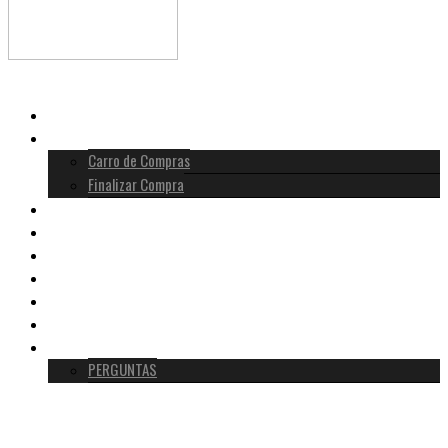
INÍCIO
LOJA
Carro de Compras
Finalizar Compra
HISTÓRIA MOLDAVITA
METAFÍSICA
VERDADEIRA VS FALSA
TESTEMUNHOS
BLOG
SOBRE NÓS
CONTACTO
PERGUNTAS
0