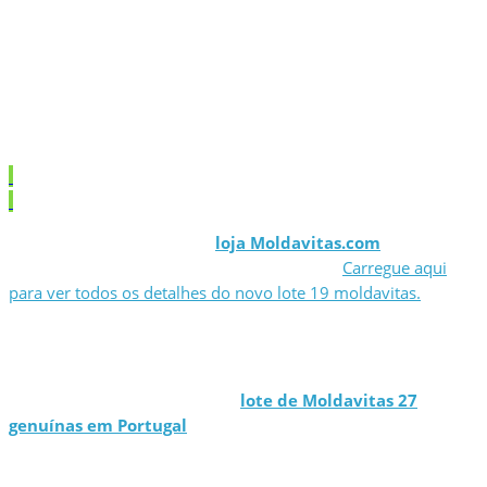
Novos Lotes de Moldavitas
Genuínas em Portugal
Temos disponível na nossa
loja Moldavitas.com
um novo
lote de Moldavitas originais genuínas a 19€.
Carregue aqui
para ver todos os detalhes do novo lote 19 moldavitas.
Carregue aqui para ver o novo
lote de Moldavitas 27
genuínas em Portugal
.