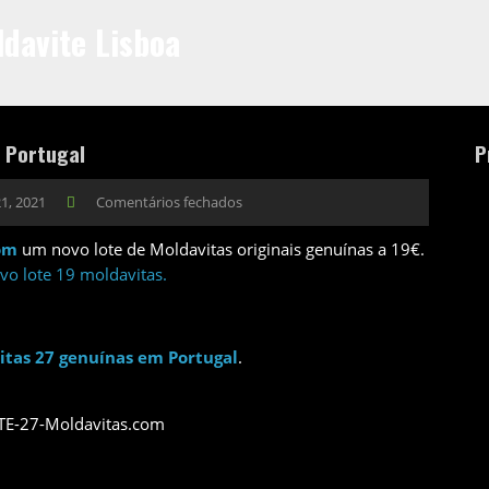
davite Lisboa
 Portugal
P
1, 2021
Comentários fechados
om
um novo lote de Moldavitas originais genuínas a 19€.
vo lote 19 moldavitas.
itas 27 genuínas em Portugal
.
OTE-27-Moldavitas.com