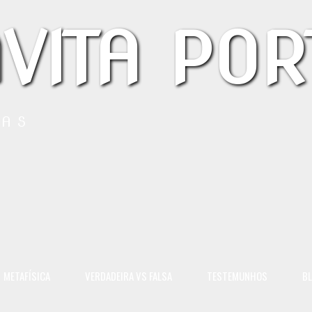
VITA POR
LAS
METAFÍSICA
VERDADEIRA VS FALSA
TESTEMUNHOS
B