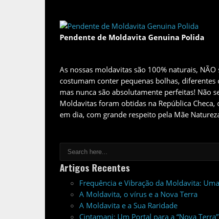
Pendente de Moldavita Genuina Polida
As nossas moldavitas são 100% naturais, NÃO 
costumam conter pequenas bolhas, diferentes c
mas nunca são absolutamente perfeitas! Não s
Moldavitas foram obtidas na República Checa, 
em dia, com grande respeito pela Mãe Naturez
Artigos Recentes
Frequência e Vibração da Moldavita: Uma
A Moldavita, o vírus e a Nova Terra
A Moldavita e a Sua Raridade
Cintamani: Um Portal para a “Nova Terra”