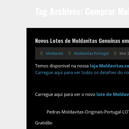
Tag Archives: Comprar Mol
Novos Lotes de Moldavitas Genuínas em
Moldavite
Moldavitas Portugal
Mar 2
Temos disponível na nossa
loja Moldavitas.c
Carregue aqui para ver todos os detalhes do no
Carregue aqui para ver o novo
lote de Moldav
Pedras-Moldavitas-Originais-Portugal-L
Gratidão