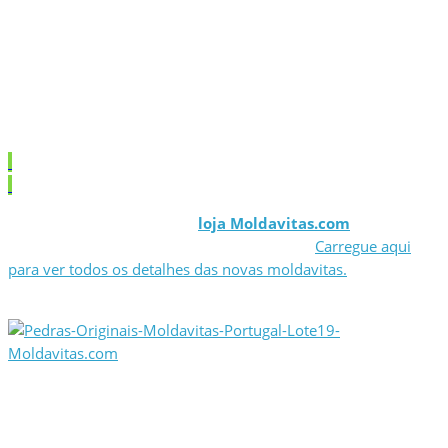
Novo Lote de Moldavitas
2020/2021
Temos disponível na nossa
loja Moldavitas.com
um novo
lote de Moldavitas originais genuínas a 19€.
Carregue aqui
para ver todos os detalhes das novas moldavitas.
Comments are closed.