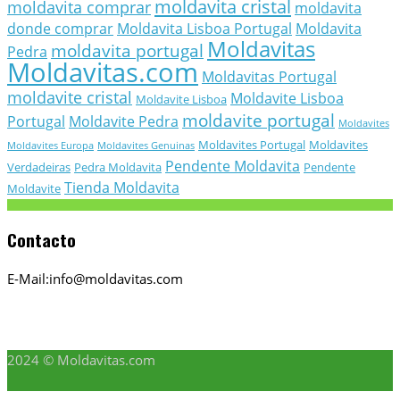
moldavita cristal
moldavita comprar
moldavita
donde comprar
Moldavita Lisboa Portugal
Moldavita
Moldavitas
moldavita portugal
Pedra
Moldavitas.com
Moldavitas Portugal
moldavite cristal
Moldavite Lisboa
Moldavite Lisboa
moldavite portugal
Portugal
Moldavite Pedra
Moldavites
Moldavites Portugal
Moldavites
Moldavites Europa
Moldavites Genuinas
Pendente Moldavita
Verdadeiras
Pedra Moldavita
Pendente
Tienda Moldavita
Moldavite
Contacto
E-Mail:info@moldavitas.com
2024 © Moldavitas.com