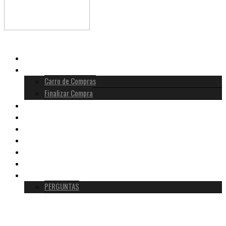
INÍCIO
LOJA
Carro de Compras
Finalizar Compra
HISTÓRIA MOLDAVITA
METAFÍSICA
VERDADEIRA VS FALSA
TESTEMUNHOS
BLOG
SOBRE NÓS
CONTACTO
PERGUNTAS
0