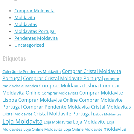
Comprar Moldavita
Moldavita
Moldavitas
Moldavitas Portugal
Pendentes Moldavita
Uncategorized
Etiquetas
Comprar Cristal Moldavita
Coleção de Pendentes Moldavita
Portugal
Comprar Cristal Moldavite Portugal
comprar
Comprar Moldavita Lisboa
Comprar
moldavita autentica
Moldavita Online
Comprar Moldavite
Comprar Moldavitas
Lisboa
Comprar Moldavite Online
Comprar Moldavite
Portugal
Comprar Pendente Moldavita
Cristal Moldavitas
Cristal Moldavite Portugal
Cristal Moldavite
Lisboa Moldavites
Loja Moldavita
Loja Moldavite
Loja Moldavitas
Loja
moldavita
Moldavites
Loja Online Moldavita
Loja Online Moldavite