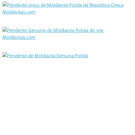
Pendente de Moldavita Genuina Polida
As nossas moldavitas são 100% naturais, NÃO são fabricadas
pelo homem! As Moldavitas naturais costumam conter
pequenas bolhas, diferentes camadas de cores e superfícies
com diferentes texturas mas nunca são absolutamente
perfeitas! Não se esqueça que é uma pedra natural. Todas as
nossas Moldavitas foram obtidas na República Checa, o único
sitio do mundo com moldavitas verdadeiras hoje em dia, com
grande respeito pela Mãe Natureza.