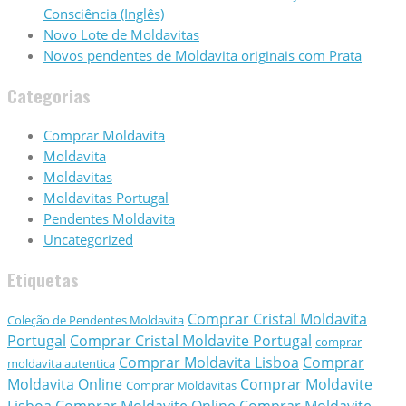
Consciência (Inglês)
Novo Lote de Moldavitas
Novos pendentes de Moldavita originais com Prata
Categorias
Comprar Moldavita
Moldavita
Moldavitas
Moldavitas Portugal
Pendentes Moldavita
Uncategorized
Etiquetas
Comprar Cristal Moldavita
Coleção de Pendentes Moldavita
Portugal
Comprar Cristal Moldavite Portugal
comprar
Comprar Moldavita Lisboa
Comprar
moldavita autentica
Moldavita Online
Comprar Moldavite
Comprar Moldavitas
Lisboa
Comprar Moldavite Online
Comprar Moldavite