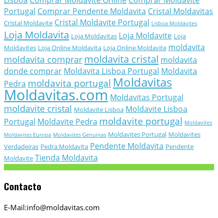
Portugal
Comprar Pendente Moldavita
Cristal Moldavitas
Cristal Moldavite Portugal
Cristal Moldavite
Lisboa Moldavites
Loja Moldavita
Loja Moldavite
Loja Moldavitas
Loja
moldavita
Moldavites
Loja Online Moldavita
Loja Online Moldavite
moldavita cristal
moldavita comprar
moldavita
donde comprar
Moldavita Lisboa Portugal
Moldavita
Moldavitas
moldavita portugal
Pedra
Moldavitas.com
Moldavitas Portugal
moldavite cristal
Moldavite Lisboa
Moldavite Lisboa
moldavite portugal
Portugal
Moldavite Pedra
Moldavites
Moldavites Portugal
Moldavites
Moldavites Europa
Moldavites Genuinas
Pendente Moldavita
Verdadeiras
Pedra Moldavita
Pendente
Tienda Moldavita
Moldavite
Contacto
E-Mail:info@moldavitas.com