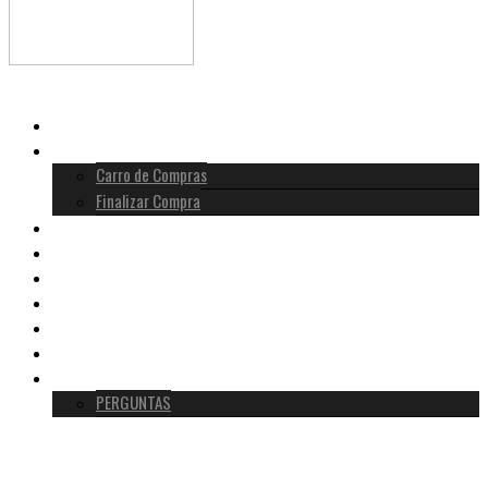
INÍCIO
LOJA
Carro de Compras
Finalizar Compra
HISTÓRIA MOLDAVITA
METAFÍSICA
VERDADEIRA VS FALSA
TESTEMUNHOS
BLOG
SOBRE NÓS
CONTACTO
PERGUNTAS
0