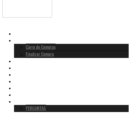
INÍCIO
LOJA
Carro de Compras
Finalizar Compra
HISTÓRIA MOLDAVITA
METAFÍSICA
VERDADEIRA VS FALSA
TESTEMUNHOS
BLOG
SOBRE NÓS
CONTACTO
PERGUNTAS
0