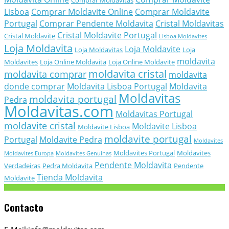
Lisboa
Comprar Moldavite Online
Comprar Moldavite
Portugal
Comprar Pendente Moldavita
Cristal Moldavitas
Cristal Moldavite Portugal
Cristal Moldavite
Lisboa Moldavites
Loja Moldavita
Loja Moldavite
Loja Moldavitas
Loja
moldavita
Moldavites
Loja Online Moldavita
Loja Online Moldavite
moldavita cristal
moldavita comprar
moldavita
donde comprar
Moldavita Lisboa Portugal
Moldavita
Moldavitas
moldavita portugal
Pedra
Moldavitas.com
Moldavitas Portugal
moldavite cristal
Moldavite Lisboa
Moldavite Lisboa
moldavite portugal
Portugal
Moldavite Pedra
Moldavites
Moldavites Portugal
Moldavites
Moldavites Europa
Moldavites Genuinas
Pendente Moldavita
Verdadeiras
Pedra Moldavita
Pendente
Tienda Moldavita
Moldavite
Contacto