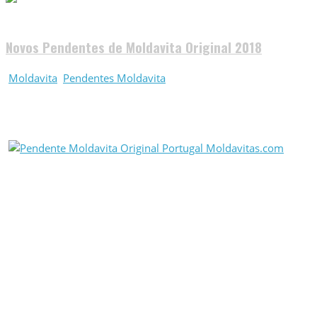
Novos Pendentes de Moldavita Original 2018
Moldavita
Pendentes Moldavita
Fev 03, 2018
Comentários fe
Temos disponíveis pendentes de Moldavita genuína com prata 
Qualidades Únicas
A Moldavita foi obtida na República Checa, o único sitio do m
brilha quando mantida na luz.
Moldavita é uma pedra muito antiga. Foi formada pelo impacto 