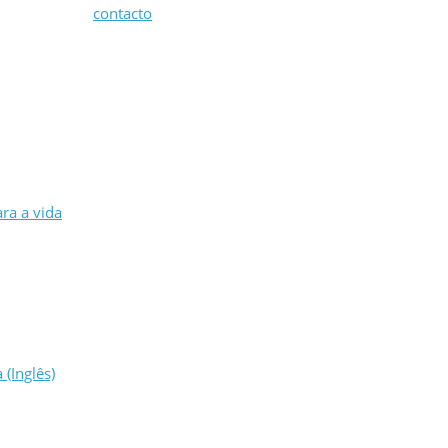
ifico entre em
contacto
para mais informação.
ra a vida
(Inglês)