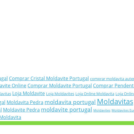
ugal
Comprar Cristal Moldavite Portugal
comprar moldavita aute
vite Online
Comprar Moldavite Portugal
Comprar Pendent
Loja Moldavite
avitas
Loja Moldavites
Loja Online Moldavita
Loja Onlin
Moldavitas
moldavita portugal
gal
Moldavita Pedra
moldavite portugal
l
Moldavite Pedra
Moldavites
Moldavites Eu
Moldavita