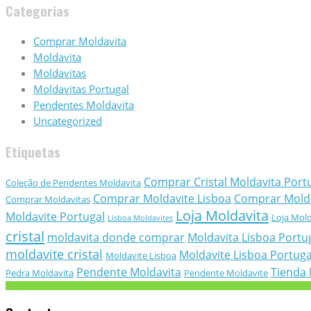
Categorias
Comprar Moldavita
Moldavita
Moldavitas
Moldavitas Portugal
Pendentes Moldavita
Uncategorized
Etiquetas
Comprar Cristal Moldavita Port
Coleção de Pendentes Moldavita
Comprar Moldavite Lisboa
Comprar Molda
Comprar Moldavitas
Loja Moldavita
Moldavite Portugal
Loja Mold
Lisboa Moldavites
cristal
moldavita donde comprar
Moldavita Lisboa Portu
moldavite cristal
Moldavite Lisboa Portuga
Moldavite Lisboa
Pendente Moldavita
Tienda 
Pedra Moldavita
Pendente Moldavite