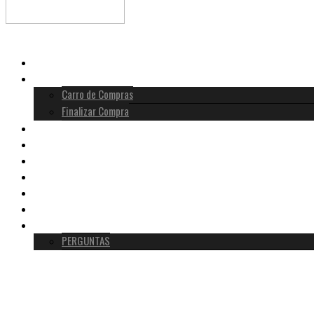
INÍCIO
LOJA
Carro de Compras
Finalizar Compra
HISTÓRIA MOLDAVITA
METAFÍSICA
VERDADEIRA VS FALSA
TESTEMUNHOS
BLOG
SOBRE NÓS
CONTACTO
PERGUNTAS
0