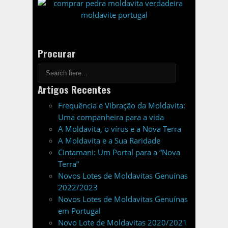
Procurar
Artigos Recentes
Frequência e Vibração da Moldavita:
Uma companheira para a vida
A Moldavita, o vírus e a Nova Terra
A Moldavita e a Sua Raridade
Cintamani: Um Portal para a “Nova
Terra”
Novos Lotes de Moldavitas Genuínas
2022/2023
Novos Lotes de Moldavitas Genuínas
em Portugal
Novo Lote de Moldavitas 2020/2021