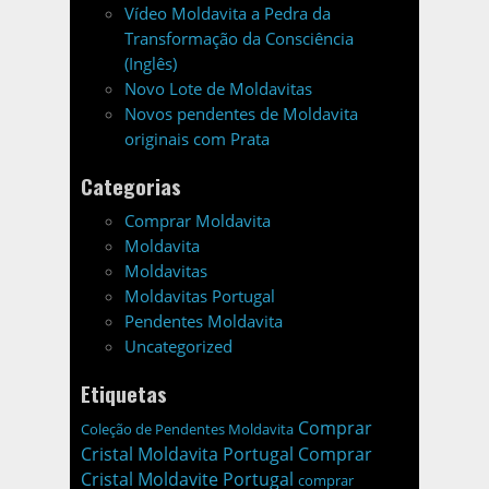
Vídeo Moldavita a Pedra da
Transformação da Consciência
(Inglês)
Novo Lote de Moldavitas
Novos pendentes de Moldavita
originais com Prata
Categorias
Comprar Moldavita
Moldavita
Moldavitas
Moldavitas Portugal
Pendentes Moldavita
Uncategorized
Etiquetas
Comprar
Coleção de Pendentes Moldavita
Cristal Moldavita Portugal
Comprar
Cristal Moldavite Portugal
comprar