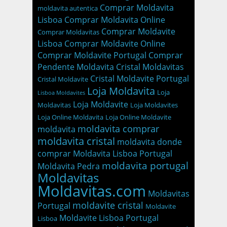
Comprar Moldavita
moldavita autentica
Lisboa
Comprar Moldavita Online
Comprar Moldavite
Comprar Moldavitas
Lisboa
Comprar Moldavite Online
Comprar Moldavite Portugal
Comprar
Pendente Moldavita
Cristal Moldavitas
Cristal Moldavite Portugal
Cristal Moldavite
Loja Moldavita
Loja
Lisboa Moldavites
Loja Moldavite
Moldavitas
Loja Moldavites
Loja Online Moldavita
Loja Online Moldavite
moldavita comprar
moldavita
moldavita cristal
moldavita donde
comprar
Moldavita Lisboa Portugal
moldavita portugal
Moldavita Pedra
Moldavitas
Moldavitas.com
Moldavitas
moldavite cristal
Portugal
Moldavite
Moldavite Lisboa Portugal
Lisboa