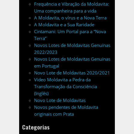
Frequência e Vibração da Moldavita:
Uma companheira para a vida
A Moldavita, o vírus e a Nova Terra
A Moldavita e a Sua Raridade
Cintamani: Um Portal para a “Nova
Terra”
Novos Lotes de Moldavitas Genuínas
2022/2023
Novos Lotes de Moldavitas Genuínas
em Portugal
Novo Lote de Moldavitas 2020/2021
Vídeo Moldavita a Pedra da
Transformação da Consciência
(Inglês)
Novo Lote de Moldavitas
Novos pendentes de Moldavita
originais com Prata
Categorias