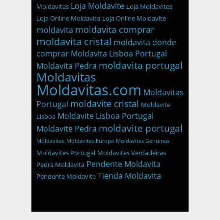
Loja Moldavite
Moldavitas
Loja Moldavites
Loja Online Moldavita
Loja Online Moldavite
moldavita comprar
moldavita
moldavita cristal
moldavita donde
comprar
Moldavita Lisboa Portugal
moldavita portugal
Moldavita Pedra
Moldavitas
Moldavitas.com
Moldavitas
moldavite cristal
Portugal
Moldavite
Moldavite Lisboa Portugal
Lisboa
moldavite portugal
Moldavite Pedra
Moldavites
Moldavites Europa
Moldavites Genuinas
Moldavites Portugal
Moldavites Verdadeiras
Pendente Moldavita
Pedra Moldavita
Tienda Moldavita
Pendente Moldavite