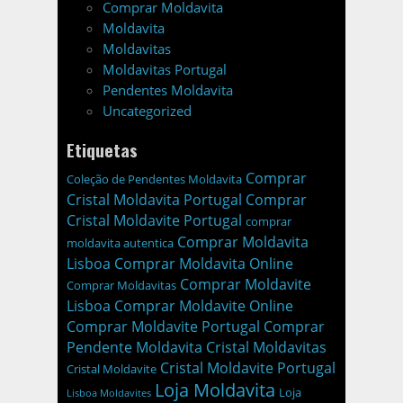
Comprar Moldavita
Moldavita
Moldavitas
Moldavitas Portugal
Pendentes Moldavita
Uncategorized
Etiquetas
Comprar
Coleção de Pendentes Moldavita
Cristal Moldavita Portugal
Comprar
Cristal Moldavite Portugal
comprar
Comprar Moldavita
moldavita autentica
Lisboa
Comprar Moldavita Online
Comprar Moldavite
Comprar Moldavitas
Lisboa
Comprar Moldavite Online
Comprar Moldavite Portugal
Comprar
Pendente Moldavita
Cristal Moldavitas
Cristal Moldavite Portugal
Cristal Moldavite
Loja Moldavita
Loja
Lisboa Moldavites