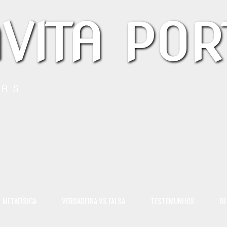
VITA POR
LAS
METAFÍSICA
VERDADEIRA VS FALSA
TESTEMUNHOS
B