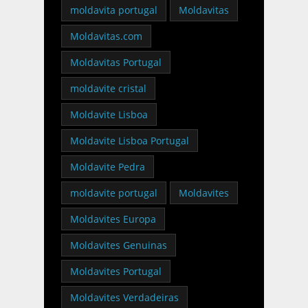
moldavita portugal
Moldavitas
Moldavitas.com
Moldavitas Portugal
moldavite cristal
Moldavite Lisboa
Moldavite Lisboa Portugal
Moldavite Pedra
moldavite portugal
Moldavites
Moldavites Europa
Moldavites Genuinas
Moldavites Portugal
Moldavites Verdadeiras