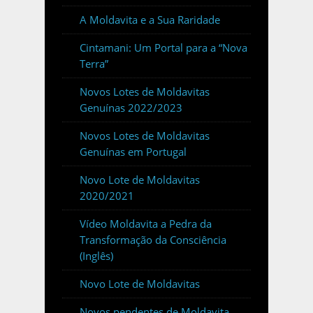
A Moldavita e a Sua Raridade
Cintamani: Um Portal para a “Nova
Terra”
Novos Lotes de Moldavitas
Genuínas 2022/2023
Novos Lotes de Moldavitas
Genuínas em Portugal
Novo Lote de Moldavitas
2020/2021
Vídeo Moldavita a Pedra da
Transformação da Consciência
(Inglês)
Novo Lote de Moldavitas
Novos pendentes de Moldavita