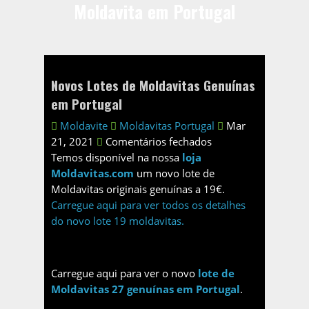
Moldavita em Portugal
Novos Lotes de Moldavitas Genuínas
em Portugal
Moldavite
Moldavitas Portugal
Mar
21, 2021
Comentários fechados
Temos disponível na nossa
loja
Moldavitas.com
um novo lote de
Moldavitas originais genuínas a 19€.
Carregue aqui para ver todos os detalhes
do novo lote 19 moldavitas.
Carregue aqui para ver o novo
lote de
Moldavitas 27 genuínas em Portugal
.