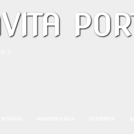
VITA POR
LAS
METAFÍSICA
VERDADEIRA VS FALSA
TESTEMUNHOS
B